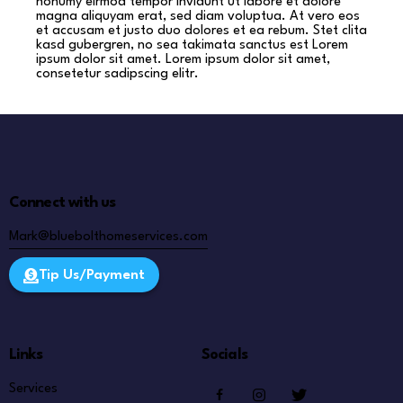
nonumy eirmod tempor invidunt ut labore et dolore
magna aliquyam erat, sed diam voluptua. At vero eos
et accusam et justo duo dolores et ea rebum. Stet clita
kasd gubergren, no sea takimata sanctus est Lorem
ipsum dolor sit amet. Lorem ipsum dolor sit amet,
consetetur sadipscing elitr.
Connect with us
Mark@bluebolthomeservices.com
Tip Us/Payment
Links
Socials
Services