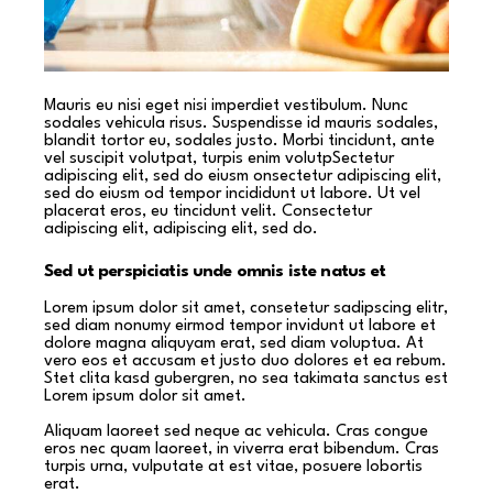
Mauris eu nisi eget nisi imperdiet vestibulum. Nunc
sodales vehicula risus. Suspendisse id mauris sodales,
blandit tortor eu, sodales justo. Morbi tincidunt, ante
vel suscipit volutpat, turpis enim volutpSectetur
adipiscing elit, sed do eiusm onsectetur adipiscing elit,
sed do eiusm od tempor incididunt ut labore. Ut vel
placerat eros, eu tincidunt velit. Consectetur
adipiscing elit, adipiscing elit, sed do.
Sed ut perspiciatis unde omnis iste natus et
Lorem ipsum dolor sit amet, consetetur sadipscing elitr,
sed diam nonumy eirmod tempor invidunt ut labore et
dolore magna aliquyam erat, sed diam voluptua. At
vero eos et accusam et justo duo dolores et ea rebum.
Stet clita kasd gubergren, no sea takimata sanctus est
Lorem ipsum dolor sit amet.
Aliquam laoreet sed neque ac vehicula. Cras congue
eros nec quam laoreet, in viverra erat bibendum. Cras
turpis urna, vulputate at est vitae, posuere lobortis
erat.