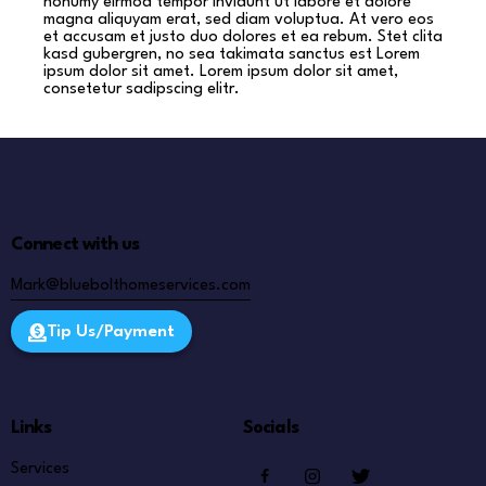
nonumy eirmod tempor invidunt ut labore et dolore
magna aliquyam erat, sed diam voluptua. At vero eos
et accusam et justo duo dolores et ea rebum. Stet clita
kasd gubergren, no sea takimata sanctus est Lorem
ipsum dolor sit amet. Lorem ipsum dolor sit amet,
consetetur sadipscing elitr.
Connect with us
Mark@bluebolthomeservices.com
Tip Us/Payment
Links
Socials
Services