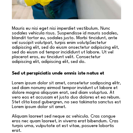
Mauris eu nisi eget nisi imperdiet vestibulum. Nunc
sodales vehicula risus. Suspendisse id mauris sodales,
blandit tortor eu, sodales justo. Morbi tincidunt, ante
vel suscipit volutpat, turpis enim volutpSectetur
adipiscing elit, sed do eiusm onsectetur adipiscing elit,
sed do eiusm od tempor incididunt ut labore. Ut vel
placerat eros, eu tincidunt velit. Consectetur
adipiscing elit, adipiscing elit, sed do.
Sed ut perspiciatis unde omnis iste natus et
Lorem ipsum dolor sit amet, consetetur sadipscing elitr,
sed diam nonumy eirmod tempor invidunt ut labore et
dolore magna aliquyam erat, sed diam voluptua. At
vero eos et accusam et justo duo dolores et ea rebum.
Stet clita kasd gubergren, no sea takimata sanctus est
Lorem ipsum dolor sit amet.
Aliquam laoreet sed neque ac vehicula. Cras congue
eros nec quam laoreet, in viverra erat bibendum. Cras
turpis urna, vulputate at est vitae, posuere lobortis
erat.