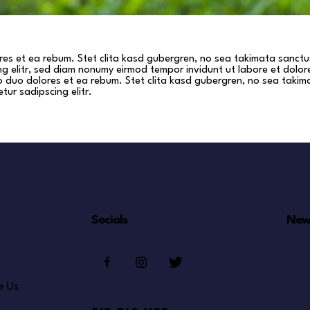
res et ea rebum. Stet clita kasd gubergren, no sea takimata sanctu
ing elitr, sed diam nonumy eirmod tempor invidunt ut labore et dolo
o duo dolores et ea rebum. Stet clita kasd gubergren, no sea takim
tur sadipscing elitr.
Socials
New
e Us