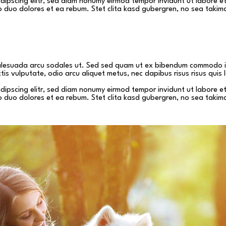
adipscing elitr, sed diam nonumy eirmod tempor invidunt ut labore 
o duo dolores et ea rebum. Stet clita kasd gubergren, no sea takim
alesuada arcu sodales ut. Sed sed quam ut ex bibendum commodo id
tis vulputate, odio arcu aliquet metus, nec dapibus risus risus quis 
adipscing elitr, sed diam nonumy eirmod tempor invidunt ut labore 
o duo dolores et ea rebum. Stet clita kasd gubergren, no sea takim