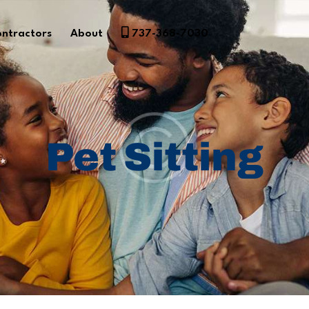
ntractors
About
737-368-7030
Pet Sitting