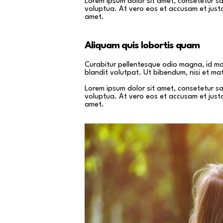
Lorem ipsum dolor sit amet, consetetur s
voluptua. At vero eos et accusam et just
amet.
Aliquam quis lobortis quam
Curabitur pellentesque odio magna, id m
blandit volutpat. Ut bibendum, nisi et mat
Lorem ipsum dolor sit amet, consetetur s
voluptua. At vero eos et accusam et just
amet.