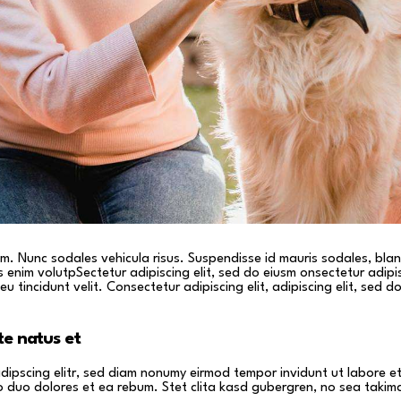
lum. Nunc sodales vehicula risus. Suspendisse id mauris sodales, blan
pis enim volutpSectetur adipiscing elit, sed do eiusm onsectetur adip
eu tincidunt velit. Consectetur adipiscing elit, adipiscing elit, sed do
te natus et
adipscing elitr, sed diam nonumy eirmod tempor invidunt ut labore 
o duo dolores et ea rebum. Stet clita kasd gubergren, no sea takim