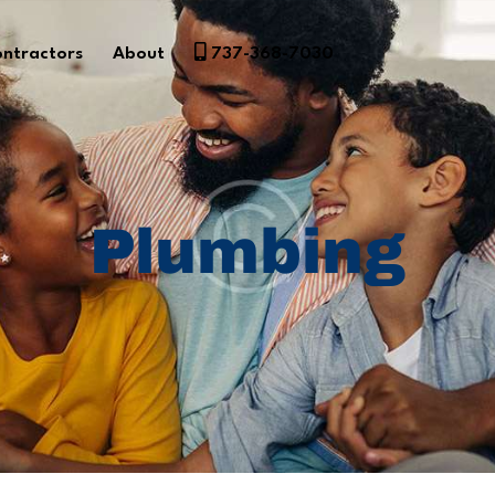
ntractors
About
737-368-7030
Plumbing