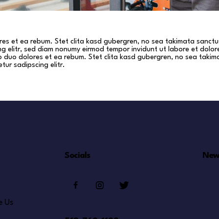
res et ea rebum. Stet clita kasd gubergren, no sea takimata sanctu
ing elitr, sed diam nonumy eirmod tempor invidunt ut labore et dolo
o duo dolores et ea rebum. Stet clita kasd gubergren, no sea takim
tur sadipscing elitr.
Socials
New
e Us