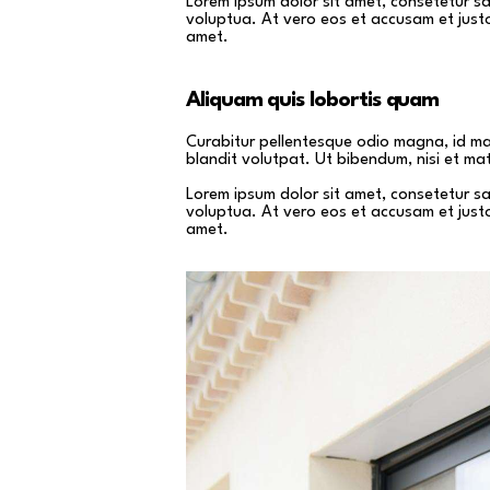
Lorem ipsum dolor sit amet, consetetur s
voluptua. At vero eos et accusam et just
amet.
Aliquam quis lobortis quam
Curabitur pellentesque odio magna, id m
blandit volutpat. Ut bibendum, nisi et mat
Lorem ipsum dolor sit amet, consetetur s
voluptua. At vero eos et accusam et just
amet.