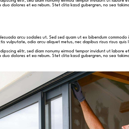
adipscing elitr, sed diam nonumy eirmod tempor invidunt ut labore 
o duo dolores et ea rebum. Stet clita kasd gubergren, no sea takim
alesuada arcu sodales ut. Sed sed quam ut ex bibendum commodo id
tis vulputate, odio arcu aliquet metus, nec dapibus risus risus quis 
adipscing elitr, sed diam nonumy eirmod tempor invidunt ut labore 
o duo dolores et ea rebum. Stet clita kasd gubergren, no sea takim