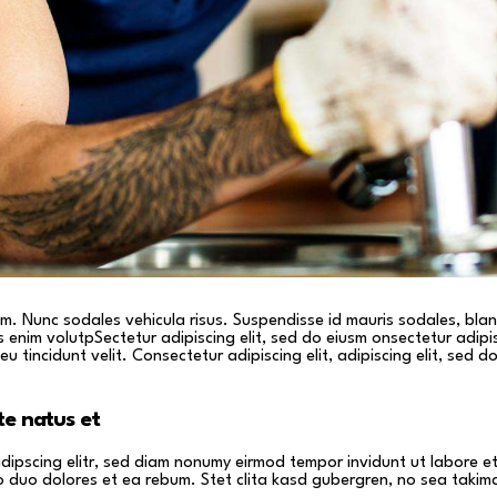
lum. Nunc sodales vehicula risus. Suspendisse id mauris sodales, blan
pis enim volutpSectetur adipiscing elit, sed do eiusm onsectetur adip
eu tincidunt velit. Consectetur adipiscing elit, adipiscing elit, sed do
te natus et
adipscing elitr, sed diam nonumy eirmod tempor invidunt ut labore 
o duo dolores et ea rebum. Stet clita kasd gubergren, no sea takim