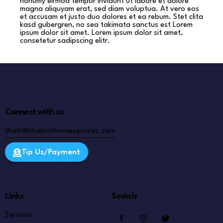
nonumy eirmod tempor invidunt ut labore et dolore
magna aliquyam erat, sed diam voluptua. At vero eos
et accusam et justo duo dolores et ea rebum. Stet clita
kasd gubergren, no sea takimata sanctus est Lorem
ipsum dolor sit amet. Lorem ipsum dolor sit amet,
consetetur sadipscing elitr.
Connect with us
Mark@bluebolthomeservices.com
Tip Us/Payment
Links
Socials
Services