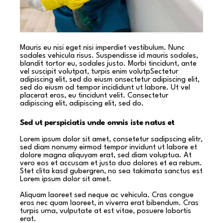
Mauris eu nisi eget nisi imperdiet vestibulum. Nunc
sodales vehicula risus. Suspendisse id mauris sodales,
blandit tortor eu, sodales justo. Morbi tincidunt, ante
vel suscipit volutpat, turpis enim volutpSectetur
adipiscing elit, sed do eiusm onsectetur adipiscing elit,
sed do eiusm od tempor incididunt ut labore. Ut vel
placerat eros, eu tincidunt velit. Consectetur
adipiscing elit, adipiscing elit, sed do.
Sed ut perspiciatis unde omnis iste natus et
Lorem ipsum dolor sit amet, consetetur sadipscing elitr,
sed diam nonumy eirmod tempor invidunt ut labore et
dolore magna aliquyam erat, sed diam voluptua. At
vero eos et accusam et justo duo dolores et ea rebum.
Stet clita kasd gubergren, no sea takimata sanctus est
Lorem ipsum dolor sit amet.
Aliquam laoreet sed neque ac vehicula. Cras congue
eros nec quam laoreet, in viverra erat bibendum. Cras
turpis urna, vulputate at est vitae, posuere lobortis
erat.